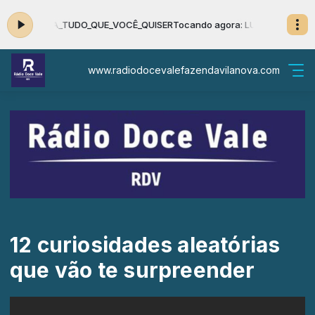
UAN_SANTANA_TUDO_QUE_VOCÊ_QUISER
Tocando agora: LUAN_SANTANA
www.radiodocevalefazendavilanova.com
12 curiosidades aleatórias
que vão te surpreender