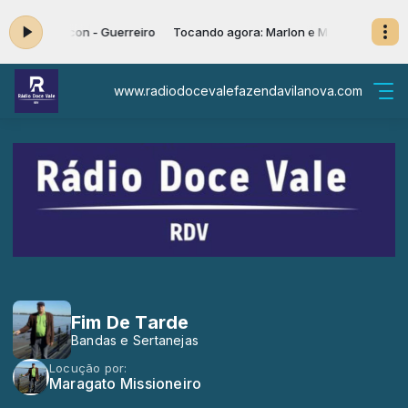
arlon e Maicon - Guerreiro
Tocando agora: Marlon e Maicon - Guerre
www.radiodocevalefazendavilanova.com
Fim De Tarde
Bandas e Sertanejas
Locução por:
Maragato Missioneiro